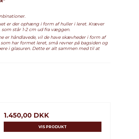
lk"
binationer.
t er der ophæng i form af huller i leret. Kræver
, som står 1-2 cm ud fra væggen.
e er håndlavede, vil de have skævheder i form af
 som har formet leret, små revner på bagsiden og
øbere i glasuren. Dette er alt sammen med til at
1.450,00 DKK
VIS PRODUKT