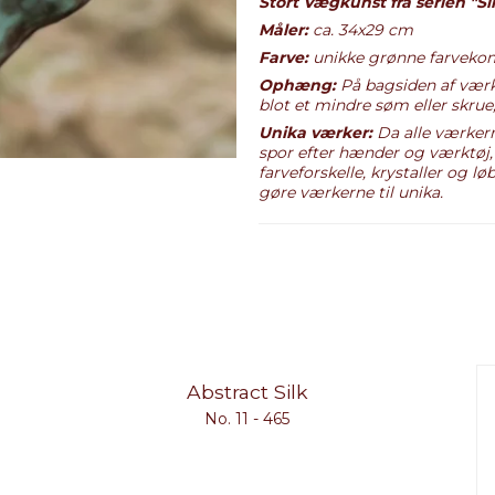
Stort Vægkunst fra serien "Si
Måler:
ca. 34x29 cm
Farve:
unikke grønne farvekom
Ophæng:
På bagsiden af værke
blot et mindre søm eller skrue
Unika værker:
Da alle værkern
spor efter hænder og værktøj,
farveforskelle, krystaller og l
gøre værkerne til unika.
Abstract Silk
No. 11 - 465