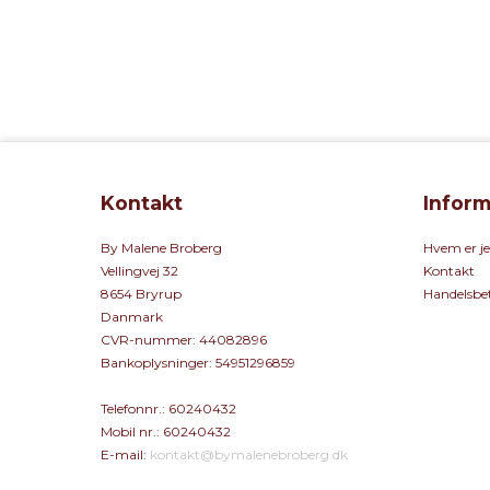
Kontakt
Inform
By Malene Broberg
Hvem er j
Vellingvej 32
Kontakt
8654 Bryrup
Handelsbet
Danmark
CVR-nummer
:
44082896
Bankoplysninger
:
54951296859
Telefonnr.
:
60240432
Mobil nr.
:
60240432
E-mail
:
kontakt@bymalenebroberg.dk