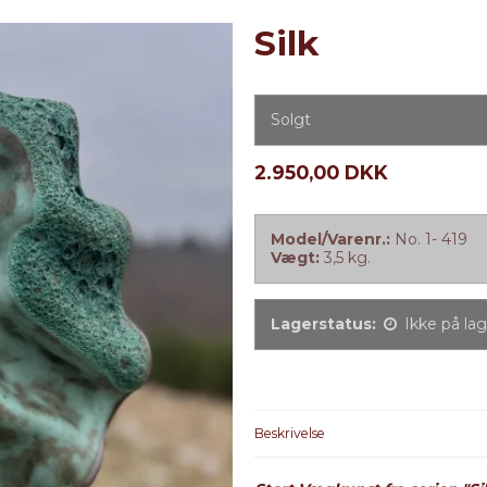
Silk
Solgt
2.950,00 DKK
Model/Varenr.:
No. 1- 419
Vægt:
3,5
kg.
Lagerstatus:
Ikke på la
Beskrivelse