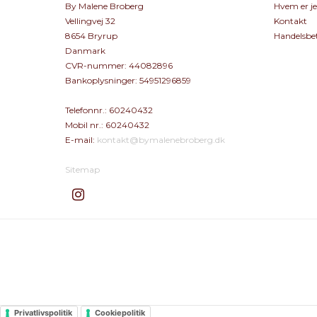
By Malene Broberg
Hvem er j
Vellingvej 32
Kontakt
8654 Bryrup
Handelsbet
Danmark
CVR-nummer
:
44082896
Bankoplysninger
:
54951296859
Telefonnr.
:
60240432
Mobil nr.
:
60240432
E-mail
:
kontakt@bymalenebroberg.dk
Sitemap
Privatlivspolitik
Cookiepolitik