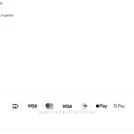
eg
ingelser
Skabt med ♥ af DanDomain