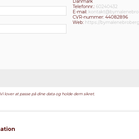
Danmark
Telefonnr.:
60240432
E-mail:
kontakt@bymalenebro
CVR-nummer: 44082896
Web:
https://bymalenebroberg
 Vi lover at passe på dine data og holde dem sikret.
ation