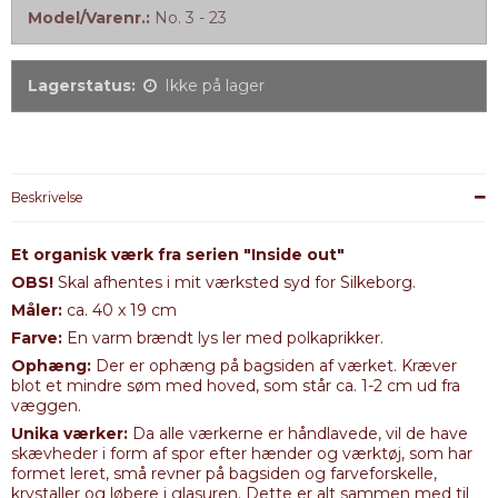
Model/Varenr.:
No. 3 - 23
Lagerstatus:
Ikke på lager
Beskrivelse
Et organisk værk fra serien "Inside out"
OBS!
Skal afhentes i mit værksted syd for Silkeborg.
Måler:
ca. 40 x 19 cm
Farve:
En varm brændt lys ler med polkaprikker.
Ophæng:
Der er ophæng på bagsiden af værket. Kræver
blot et mindre søm med hoved, som står ca. 1-2 cm ud fra
væggen.
Unika værker:
Da alle værkerne er håndlavede, vil de have
skævheder i form af spor efter hænder og værktøj, som har
formet leret, små revner på bagsiden og farveforskelle,
krystaller og løbere i glasuren. Dette er alt sammen med til