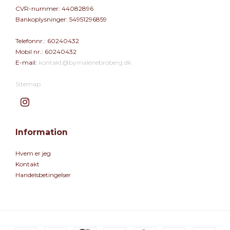
CVR-nummer
:
44082896
Bankoplysninger
:
54951296859
Telefonnr.
:
60240432
Mobil nr.
:
60240432
E-mail
:
kontakt@bymalenebroberg.dk
Sitemap
Information
Hvem er jeg
Kontakt
Handelsbetingelser