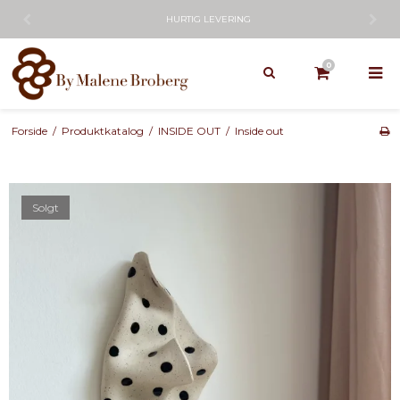
HURTIG LEVERING
0
Forside
/
Produktkatalog
/
INSIDE OUT
/
Inside out
Solgt